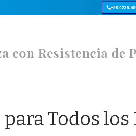
+58 0239-5
z
a
c
o
n
R
e
s
i
s
t
e
n
c
i
a
d
e
s
Distribuidores
Contáctenos
Nosostros
para Todos los