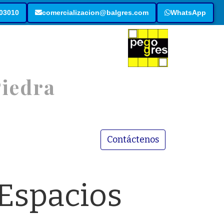
003010
comercializacion@balgres.com
WhatsApp
P
i
e
d
r
a
Contáctenos
 Espacios