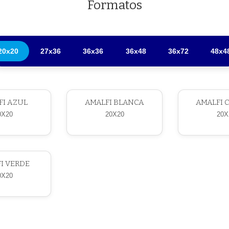
Formatos
20x20
27x36
36x36
36x48
36x72
48x4
FI AZUL
AMALFI BLANCA
AMALFI 
0X20
20X20
20X
I VERDE
0X20