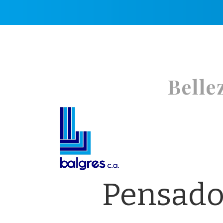
B
e
l
l
e
Inicio
Producto
Pensado 