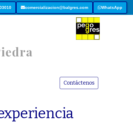
003010
comercializacion@balgres.com
WhatsApp
P
i
e
d
r
a
Contáctenos
experiencia