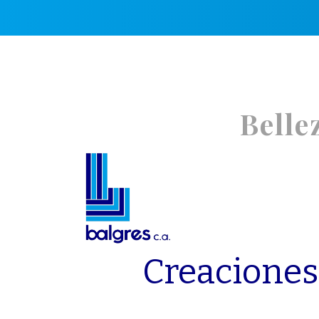
B
e
l
l
e
Inicio
Producto
Creaciones