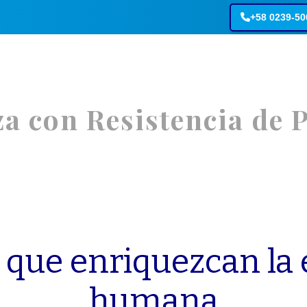
+58 0239-5
z
a
c
o
n
R
e
s
i
s
t
e
n
c
i
a
d
e
s
Distribuidores
Contáctenos
Nosostros
 que enriquezcan la 
humana