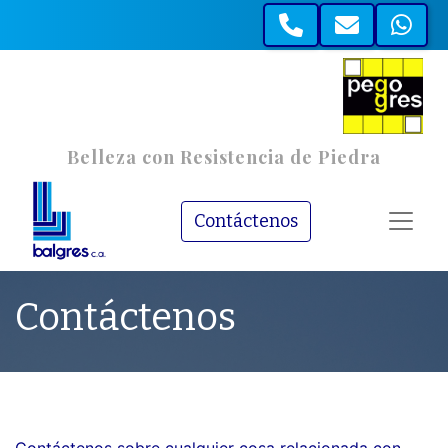
B
e
l
l
e
z
a
c
o
n
R
e
s
i
s
t
e
n
c
i
a
d
e
P
i
e
d
r
a
Contáctenos
Contáctenos